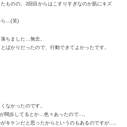
くり配布する【8/11達成】
ち上げる【8/22達成】
【8/18達成】
成】
る（最初からあきらめない）【8/9達成】
たいことを結構形にできたと思います。
たので、コーチングのモニター募集を受けました。
9月から頑張ります。
たものの、2回目からはこすりすぎなのか肌にキズ
ら…(笑)