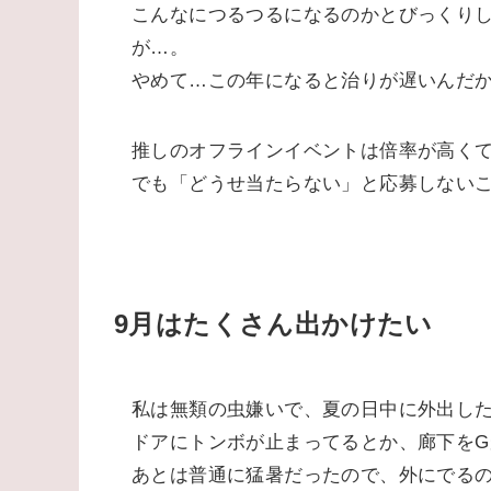
ブログの講座をつくる【8/6達成】
プロフィールカードのテンプレートをつ
セルフケア＋スキルアップのサイトを立
心と向き合うカードをつくり、発信する
スクラブで肌をきれいにする【8/1達
推しのオフラインイベント抽選に挑戦す
電子書籍をたくさん出版したのと、やり
ただ、手を広げすぎてパンクしてしまっ
視野がクリアになったので、気持ち新たに
スクラブほぼ初挑戦。
こんなにつるつるになるのかとびっくりし
が…。
やめて…この年になると治りが遅いんだか