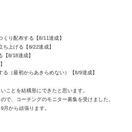
！
自分。
】