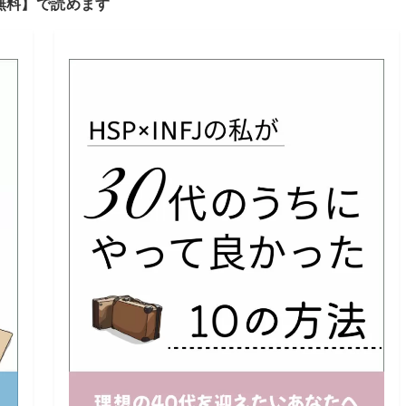
ヒントを発信中！
ど…ぜひご覧ください◎
ログトップへいく
ndle Unlimited 読み放題
なら
無料】で読めます