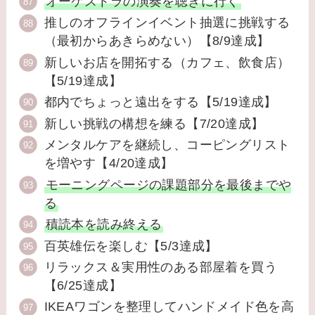
オーケストラの演奏を聴きに行く
推しのオフラインイベント抽選に挑戦する
（最初からあきらめない）【8/9達成】
新しいお店を開拓する（カフェ、飲食店）
【5/19達成】
都内でちょっと遠出をする【5/19達成】
新しい挑戦の構想を練る【7/20達成】
メンタルケアを継続し、コーピングリスト
を増やす【4/20達成】
モーニングページの課題部分を最後までや
る
積読本を読み終える
百英雄伝を楽しむ【5/3達成】
リラックス＆実用性のある部屋着を買う
【6/25達成】
IKEAワゴンを整理してハンドメイド色を高