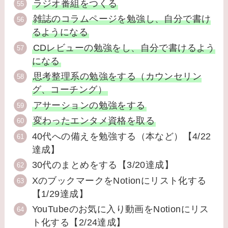
ラジオ番組をつくる
雑誌のコラムページを勉強し、自分で書け
るようになる
CDレビューの勉強をし、自分で書けるよう
になる
思考整理系の勉強をする（カウンセリン
グ、コーチング）
アサーションの勉強をする
変わったエンタメ資格を取る
40代への備えを勉強する（本など）【4/22
達成】
30代のまとめをする【3/20達成】
XのブックマークをNotionにリスト化する
【1/29達成】
YouTubeのお気に入り動画をNotionにリス
ト化する【2/24達成】