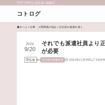
HSPでINFJな会社員の鍛錬記
コトログ
ホーム
仕事・人間関係の悩み
正社員or派遣社員
それでも派遣社員より正
2024
9/20
が必要
広告
2022年11月29日
2024
正社員or派遣社員