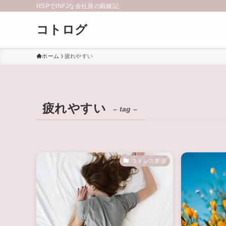
HSPでINFJな会社員の鍛錬記
コトログ
ホーム
疲れやすい
疲れやすい
– tag –
ストレス管理