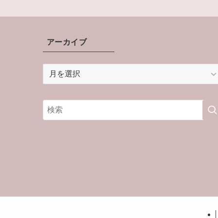
アーカイブ
ア
ー
カ
イ
ブ