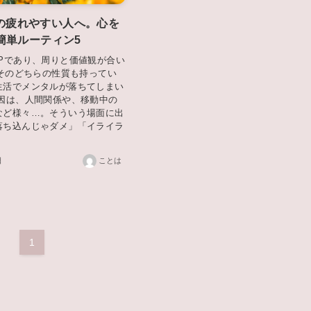
FJの疲れやすい人へ。心を
簡単ルーティン5
SPであり、周りと価値観が合い
。そのどちらの性質も持ってい
生活でメンタルが落ちてしまい
原因は、人間関係や、移動中の
など様々…。そういう場面に出
落ち込んじゃダメ」「イライラ
日
ことは
1