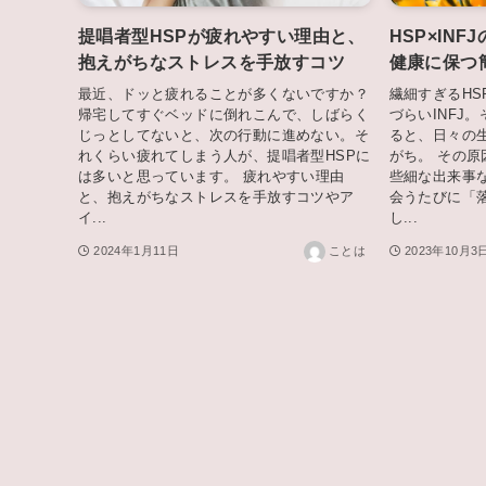
提唱者型HSPが疲れやすい理由と、
HSP×IN
抱えがちなストレスを手放すコツ
健康に保つ
最近、ドッと疲れることが多くないですか？
繊細すぎるH
帰宅してすぐベッドに倒れこんで、しばらく
づらいINFJ
じっとしてないと、次の行動に進めない。そ
ると、日々の
れくらい疲れてしまう人が、提唱者型HSPに
がち。 その
は多いと思っています。 疲れやすい理由
些細な出来事
と、抱えがちなストレスを手放すコツやア
会うたびに「
イ...
し...
2024年1月11日
ことは
2023年10月3