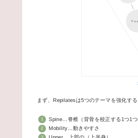
まず、Repilatesは5つのテーマを強化
Spine…脊椎（背骨を校正する1つ1
Mobility…動きやすさ
Upper…上部の（上半身）